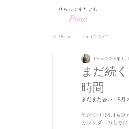
​りらっくすたいむ
Pono
All Posts
Ponoについて
Pono
2025年9月
まだ続く
時間
まだまだ暑い！8月
気がつけば8月も終
カレンダーの上では