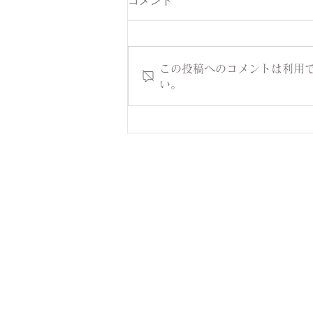
コメント
この投稿へのコメントは利用
い。
🍃勉強会に参加してきました
🍃