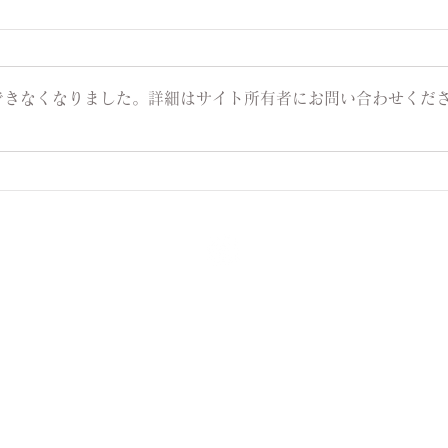
できなくなりました。詳細はサイト所有者にお問い合わせくだ
受けることも大切な学び✨
「冷
近リ
由」
〒669-5306
兵庫県豊岡市日高町水上7-2
コーポラスA棟207号室
050-1808-7088
​営業時間
月～金：10:00～21:00
土・日：10:00～18:00